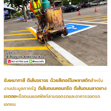
รับเหมาทาสี ตีเส้นจราจร ด้วยสีเทอร์โมพลาสติก
สำหรับ
งานประมูลภาครัฐ
ตีเส้นถนนคอนกรีต ตีเส้นถนนลาดยาง
มะตอย
หรือถนนแอสฟัลท์ลานจอดรถและอาคารจอดรถ
เอกชน