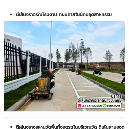
ตีเส้นจราจรในโรงงาน ถนนภายในนิคมอุตสาหกรรม
ตีเส้นจราจรลานวัดพื้นที่จอดรถในบริเวณวัด ตีเส้นลานจอด