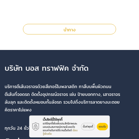
นำทาง
บริษัท บอส ทราฟฟิค จำกัด
บริการตีเส้นจราจรด้วยสีเทอร์โมพลาสติก ทาสีบนพื้นผิวถนน
ตีเส้นที่จอดรถ ติดตั้งอุปกรณ์จราจร เช่น ป้ายบอกทาง, เสาจราจร
ล้มลุก และติดตั้งหมอนกั้นล้อรถ รวมไปถึงบริการลาดยางมะตอย
คิดราคาไม่แพง
เว็บไซต์นี้ใช้คุกกี้
เราใช้คุกกี้เพื่อเพิ่มประสิทธิภาพและ
ตั้งค่าคุกกี้
ยอมรับ
ทุกวัน 24 ชั่วโมง
มอบประสบการณ์ความพึงพอใจ
ของท่านในการใช้งานเว็บไซต์
เรียน
รู้เพิ่มเติม