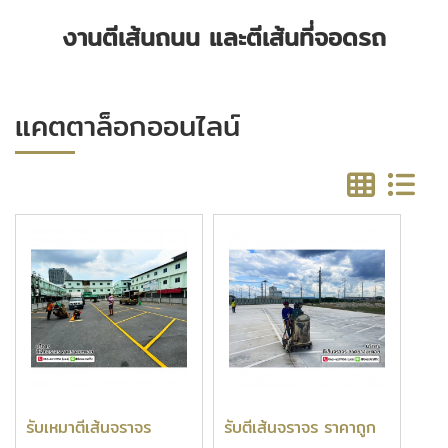
งานตีเส้นถนน และตีเส้นที่จอดรถ
แคตตาล็อกออนไลน์
รับเหมาตีเส้นจราจร
รับตีเส้นจราจร ราคาถูก