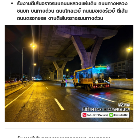
รับงานตีเส้นจราจรบนถนนหลวงแผ่นดิน ถนนทางหลวง
ชนบท บนทางด่วน ถนนโทลเวย์ ถนนมอเตอร์เวย์ ตีเส้น
ถนนตรอกซอย งานตีเส้นจราจรบนทางด่วน