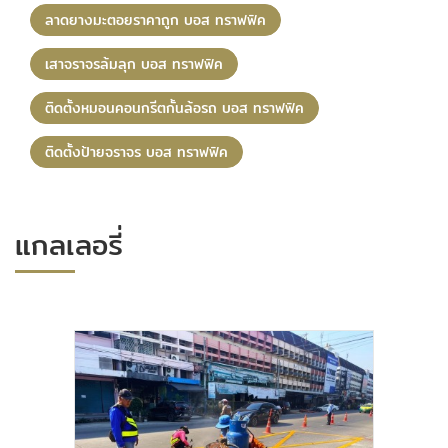
ลาดยางมะตอยราคาถูก บอส ทราฟฟิค
เสาจราจรล้มลุก บอส ทราฟฟิค
ติดตั้งหมอนคอนกรีตกั้นล้อรถ บอส ทราฟฟิค
ติดตั้งป้ายจราจร บอส ทราฟฟิค
แกลเลอรี่