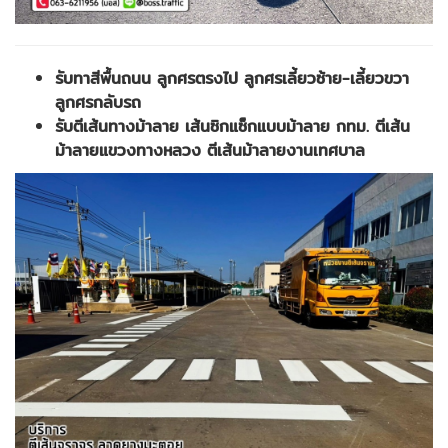
รับทาสีพื้นถนน ลูกศรตรงไป ลูกศรเลี้ยวซ้าย-เลี้ยวขวา
ลูกศรกลับรถ
รับตีเส้นทางม้าลาย เส้นซิกแซ็กแบบม้าลาย กทม. ตีเส้น
ม้าลายแขวงทางหลวง ตีเส้นม้าลายงานเทศบาล