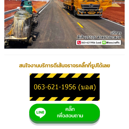
สนใจงานบริการตีเส้นจราจรคลิ๊กที่รูปได้เลย