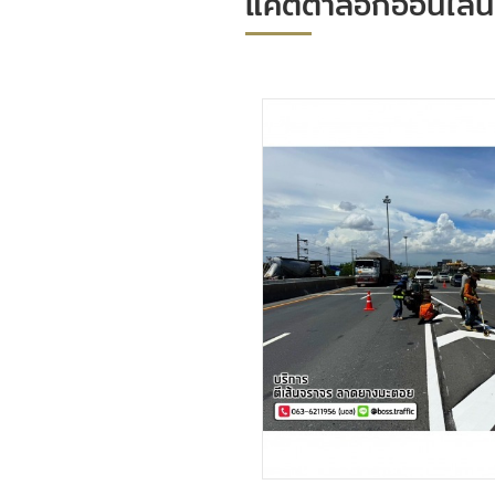
แคตตาล็อกออนไลน์