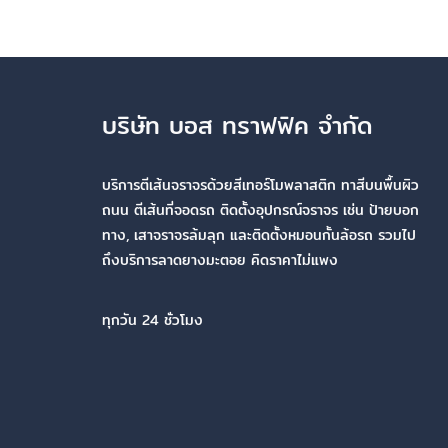
บริษัท บอส ทราฟฟิค จำกัด
บริการตีเส้นจราจรด้วยสีเทอร์โมพลาสติก ทาสีบนพื้นผิว
ถนน ตีเส้นที่จอดรถ ติดตั้งอุปกรณ์จราจร เช่น ป้ายบอก
ทาง, เสาจราจรล้มลุก และติดตั้งหมอนกั้นล้อรถ รวมไป
ถึงบริการลาดยางมะตอย คิดราคาไม่แพง
ทุกวัน 24 ชั่วโมง