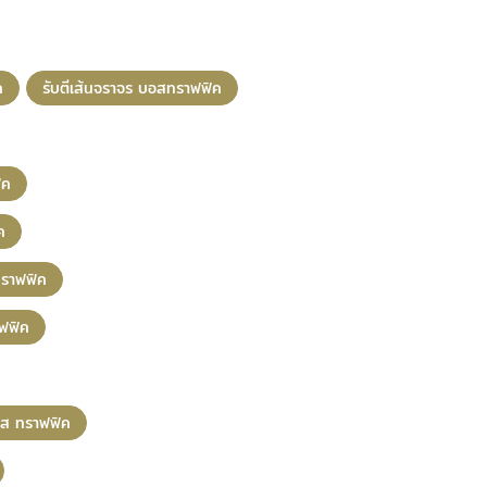
ค
รับตีเส้นจราจร บอสทราฟฟิค
ิค
ค
ราฟฟิค
ฟฟิค
อส ทราฟฟิค