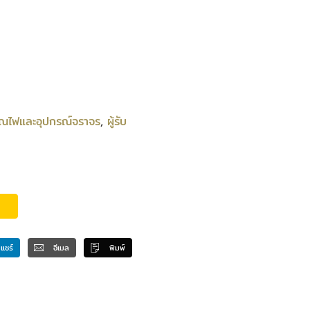
ณไฟและอุปกรณ์จราจร
,
ผู้รับ
แชร์
อีเมล
พิมพ์