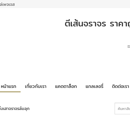
ล่เพจเจส
ตีเส้นจราจร ราค
หน้าแรก
เกี่ยวกับเรา
แคตตาล็อก
แกลเลอรี่
ติดต่อเรา
ั้งเสาจราจรล้มลุก